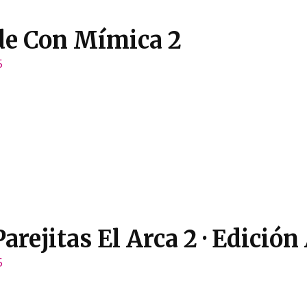
e Con Mímica 2
5
arejitas El Arca 2 · Edició
5