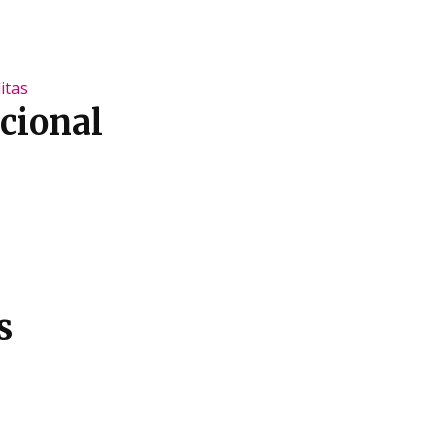
itas
cional
s