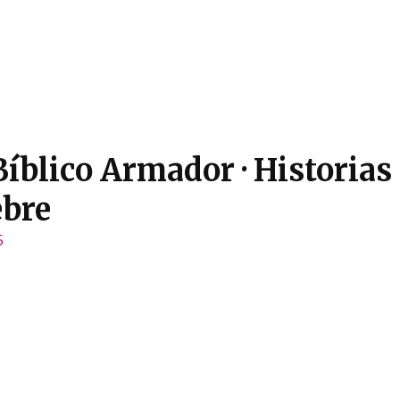
Bíblico Armador · Historias 
ebre
5