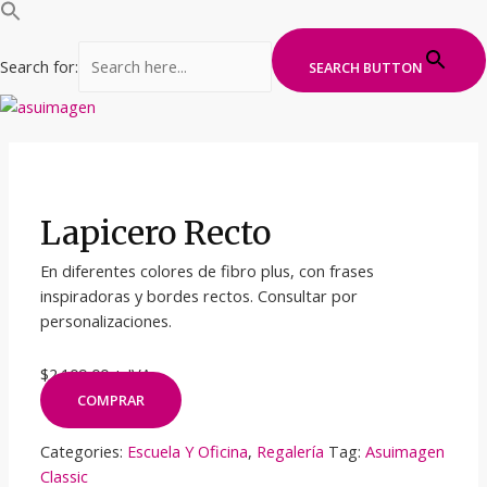
Search for:
SEARCH BUTTON
Ir
al
contenido
Lapicero Recto
En diferentes colores de fibro plus, con frases
inspiradoras y bordes rectos. Consultar por
personalizaciones.
$2.109,00 + IVA
COMPRAR
Categories:
Escuela Y Oficina
,
Regalería
Tag:
Asuimagen
Classic