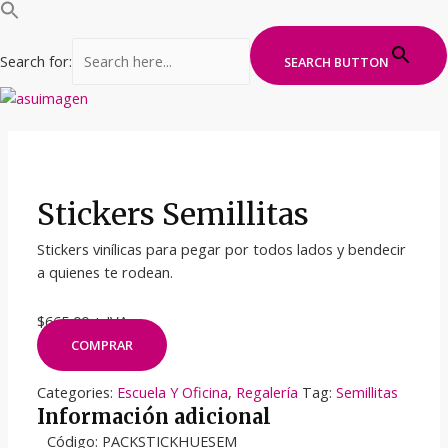
Search for:
SEARCH BUTTON
Ir
al
contenido
Stickers Semillitas
Stickers vinílicas para pegar por todos lados y bendecir
a quienes te rodean.
$665,00 + IVA
COMPRAR
Categories:
Escuela Y Oficina
,
Regalería
Tag:
Semillitas
Información adicional
Código: PACKSTICKHUESEM